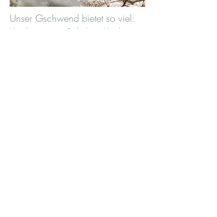
Unser Gschwend bietet so viel:
Kindergärten, Schulen, Kirchen,
Handel, Gastronomie, ärztliche
Versorgung, Sport, Kultur und
Vereine, Hallenbad mit Sauna,
und vieles mehr. Dies alles gilt es
zu erhalten und
weiterzuentwickeln.
Als Ihr Bürgermeister möchte ich
diese und weitere Dinge
anpacken, gestalten und
zukunftsfähig entwickeln. Das ist
meine Motivation. Der Austausch
auf Augenhöhe ist dabei für mich